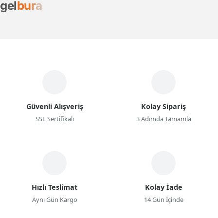
g
e
l
b
u
r
a
Güvenli Alışveriş
Kolay Sipariş
SSL Sertifikalı
3 Adımda Tamamla
Hızlı Teslimat
Kolay İade
Aynı Gün Kargo
14 Gün İçinde