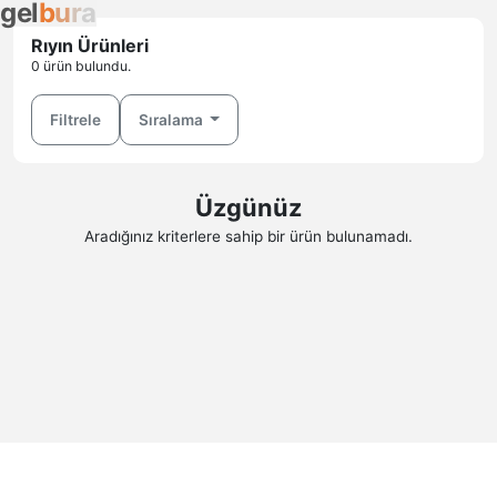
g
e
l
b
u
r
a
Rıyın Ürünleri
0 ürün bulundu.
Filtrele
Sıralama
Üzgünüz
Aradığınız kriterlere sahip bir ürün bulunamadı.