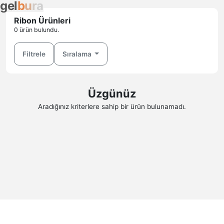
g
e
l
b
u
r
a
Ribon Ürünleri
0 ürün bulundu.
Filtrele
Sıralama
Üzgünüz
Aradığınız kriterlere sahip bir ürün bulunamadı.