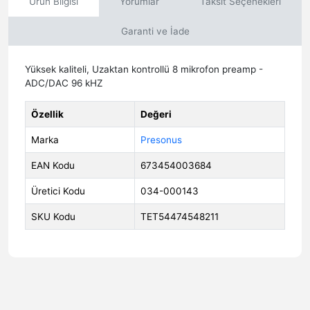
Ürün Bilgisi
Yorumlar
Taksit Seçenekleri
Garanti ve İade
Yüksek kaliteli, Uzaktan kontrollü 8 mikrofon preamp -
ADC/DAC 96 kHZ
Özellik
Değeri
Marka
Presonus
EAN Kodu
673454003684
Üretici Kodu
034-000143
SKU Kodu
TET54474548211