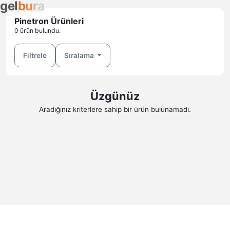
g
e
l
b
u
r
a
Pinetron Ürünleri
0 ürün bulundu.
Filtrele
Sıralama
Üzgünüz
Aradığınız kriterlere sahip bir ürün bulunamadı.