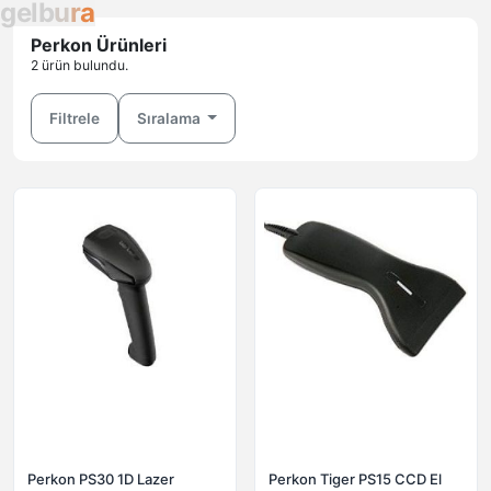
g
e
l
b
u
r
a
Perkon Ürünleri
2 ürün bulundu.
Filtrele
Sıralama
Perkon PS30 1D Lazer
Perkon Tiger PS15 CCD El