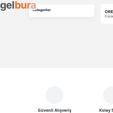
g
e
l
b
u
r
a
Kategoriler
ORE
0 ürü
Güvenli Alışveriş
Kolay S