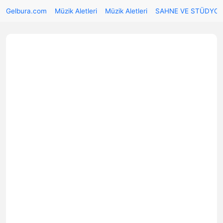
Gelbura.com
Müzik Aletleri
Müzik Aletleri
SAHNE VE STÜDYO