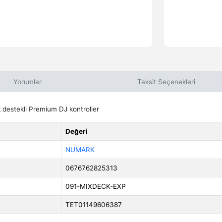
Yorumlar
Taksit Seçenekleri
 destekli Premium DJ kontroller
Değeri
NUMARK
0676762825313
091-MIXDECK-EXP
TET01149606387