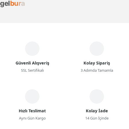
g
e
l
b
u
r
a
Güvenli Alışveriş
Kolay Sipariş
SSL Sertifikalı
3 Adımda Tamamla
Hızlı Teslimat
Kolay İade
Aynı Gün Kargo
14 Gün İçinde