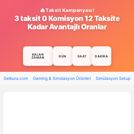
Taksit Kampanyası!
3 taksit 0 Komisyon 12 Taksite
Kadar Avantajlı Oranlar
KALAN
GÜN
SAAT
DAKIKA
ZAMAN
Gelbura.com
Gaming & Simülasyon Ürünleri
Simülasyon Setup O