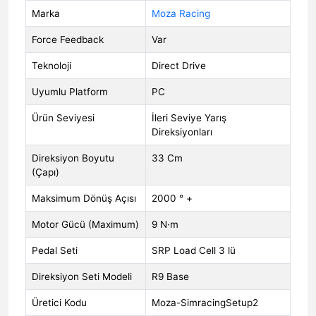
Marka
Moza Racing
Force Feedback
Var
Teknoloji
Direct Drive
Uyumlu Platform
PC
Ürün Seviyesi
İleri Seviye Yarış
Direksiyonları
Direksiyon Boyutu
33 Cm
(Çapı)
Maksimum Dönüş Açısı
2000 ° +
Motor Gücü (Maximum)
9 N·m
Pedal Seti
SRP Load Cell 3 lü
Direksiyon Seti Modeli
R9 Base
Üretici Kodu
Moza-SimracingSetup2