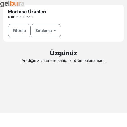
g
e
l
b
u
r
a
Morfose Ürünleri
0 ürün bulundu.
Filtrele
Sıralama
Üzgünüz
Aradığınız kriterlere sahip bir ürün bulunamadı.