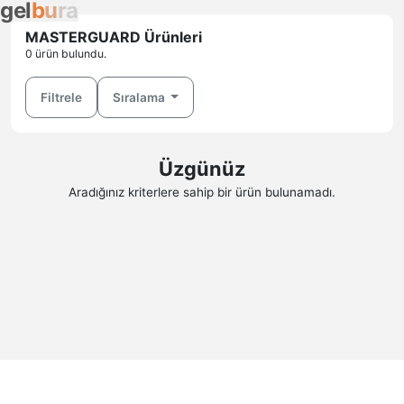
g
e
l
b
u
r
a
MASTERGUARD Ürünleri
0 ürün bulundu.
Filtrele
Sıralama
Üzgünüz
Aradığınız kriterlere sahip bir ürün bulunamadı.