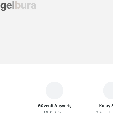
g
e
l
b
u
r
a
Güvenli Alışveriş
Kolay S
SSL Sertifikalı
3 Adımda