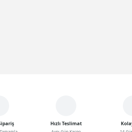
ipariş
Hızlı Teslimat
Kola
 Tamamla
Aynı Gün Kargo
14 Gü