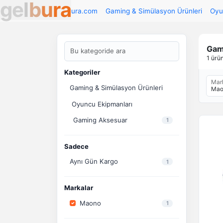
g
e
l
b
u
r
a
Gelbura.com
Gaming & Simülasyon Ürünleri
Oyu
Gam
1 ürü
Kategoriler
Mar
Gaming & Simülasyon Ürünleri
Mao
Oyuncu Ekipmanları
Gaming Aksesuar
1
Sadece
Aynı Gün Kargo
1
Markalar
Maono
1