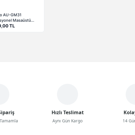
o AU-GM31
syonel Masaüstü
Oyuncu Mikrofonu
0,00 TL
ipariş
Hızlı Teslimat
Kola
 Tamamla
Aynı Gün Kargo
14 Gü