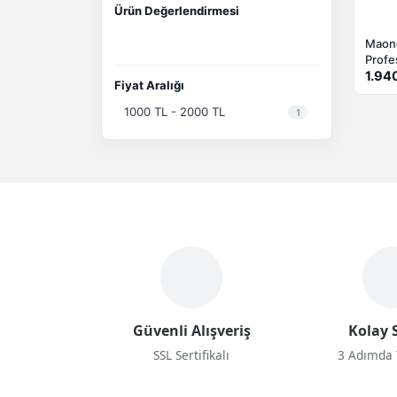
Ürün Değerlendirmesi
Maon
Profe
USB 
1.94
Fiyat Aralığı
1000 TL - 2000 TL
1
Güvenli Alışveriş
Kolay S
SSL Sertifikalı
3 Adımda