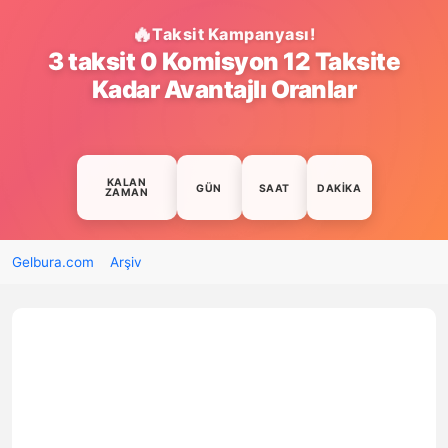
Taksit Kampanyası!
3 taksit 0 Komisyon 12 Taksite
Kadar Avantajlı Oranlar
KALAN
GÜN
SAAT
DAKIKA
ZAMAN
Gelbura.com
Arşiv