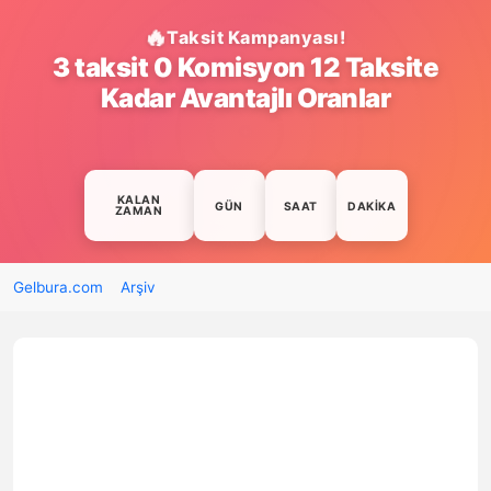
Taksit Kampanyası!
3 taksit 0 Komisyon 12 Taksite
Kadar Avantajlı Oranlar
KALAN
GÜN
SAAT
DAKIKA
ZAMAN
Gelbura.com
Arşiv