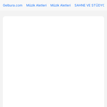
Gelbura.com
Müzik Aletleri
Müzik Aletleri
SAHNE VE STÜDYO