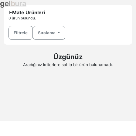
g
e
l
b
u
r
a
I-Mate Ürünleri
0 ürün bulundu.
Filtrele
Sıralama
Üzgünüz
Aradığınız kriterlere sahip bir ürün bulunamadı.