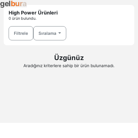
g
e
l
b
u
r
a
High Power Ürünleri
0 ürün bulundu.
Filtrele
Sıralama
Üzgünüz
Aradığınız kriterlere sahip bir ürün bulunamadı.