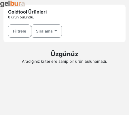
g
e
l
b
u
r
a
Goldtool Ürünleri
0 ürün bulundu.
Filtrele
Sıralama
Üzgünüz
Aradığınız kriterlere sahip bir ürün bulunamadı.