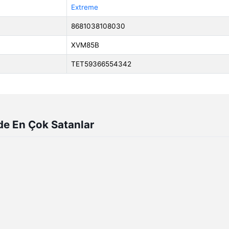
Extreme
8681038108030
XVM85B
TET59366554342
de En Çok Satanlar