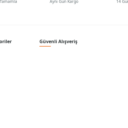
 Tamamla
Aynı Gün Kargo
14 Gü
oriler
Güvenli Alışveriş