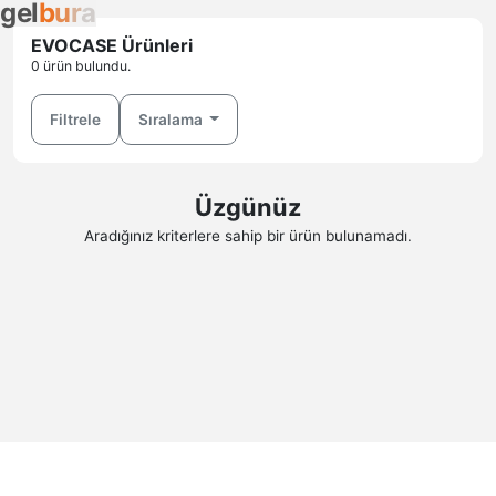
g
e
l
b
u
r
a
EVOCASE Ürünleri
0 ürün bulundu.
Filtrele
Sıralama
Üzgünüz
Aradığınız kriterlere sahip bir ürün bulunamadı.