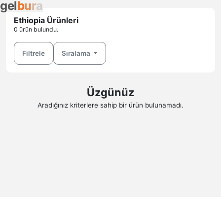
g
e
l
b
u
r
a
Ethiopia Ürünleri
0 ürün bulundu.
Filtrele
Sıralama
Üzgünüz
Aradığınız kriterlere sahip bir ürün bulunamadı.