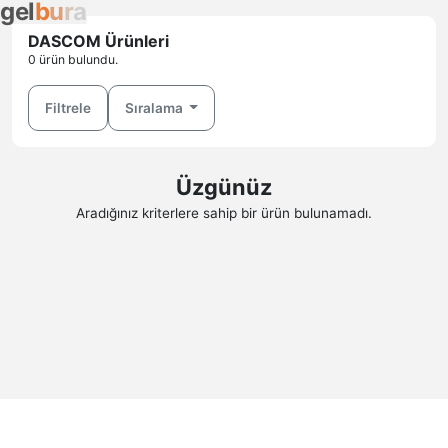
g
e
l
b
u
r
a
DASCOM Ürünleri
0 ürün bulundu.
Filtrele
Sıralama
Üzgünüz
Aradığınız kriterlere sahip bir ürün bulunamadı.