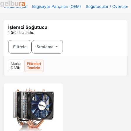
g
e
l
b
u
r
a
Gelbura.com
Bilgisayar Parçaları (OEM)
Soğutucular / Overcloc
İşlemci Soğutucu
1 ürün bulundu.
Filtrele
Sıralama
Marka
Filtreleri
DARK
Temizle