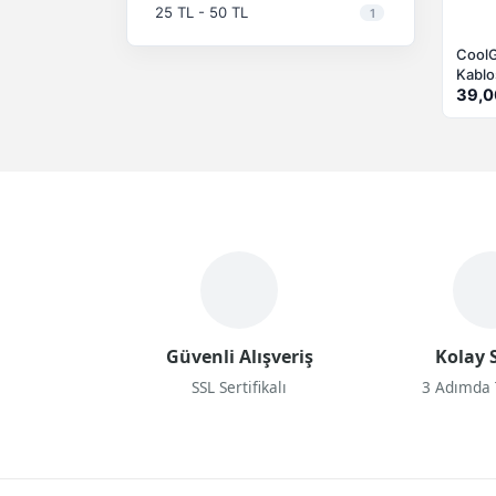
25 TL - 50 TL
1
CoolG
Kablo
39,0
Güvenli Alışveriş
Kolay S
SSL Sertifikalı
3 Adımda