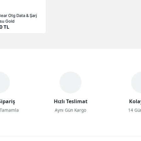
ear Otg Data & Şarj
su Gold
0 TL
ipariş
Hızlı Teslimat
Kola
 Tamamla
Aynı Gün Kargo
14 Gü