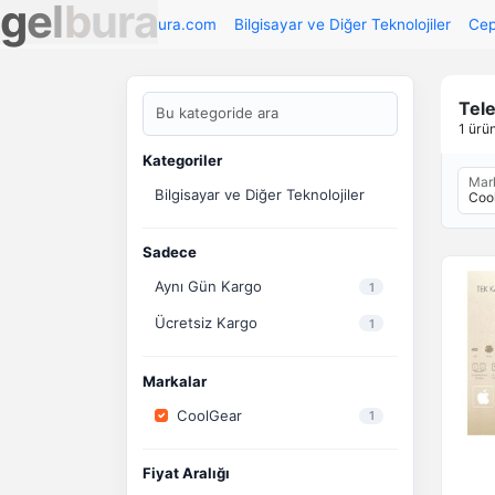
g
e
l
b
u
r
a
Gelbura.com
Bilgisayar ve Diğer Teknolojiler
Cep
Tele
1 ürü
Kategoriler
Mar
Bilgisayar ve Diğer Teknolojiler
Coo
Sadece
Aynı Gün Kargo
1
Ücretsiz Kargo
1
Markalar
CoolGear
1
Fiyat Aralığı