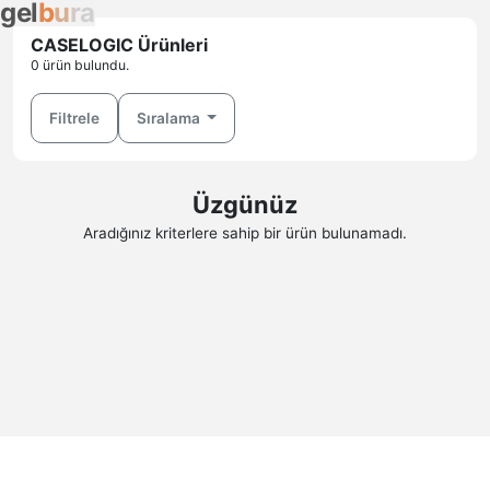
g
e
l
b
u
r
a
CASELOGIC Ürünleri
0 ürün bulundu.
Filtrele
Sıralama
Üzgünüz
Aradığınız kriterlere sahip bir ürün bulunamadı.