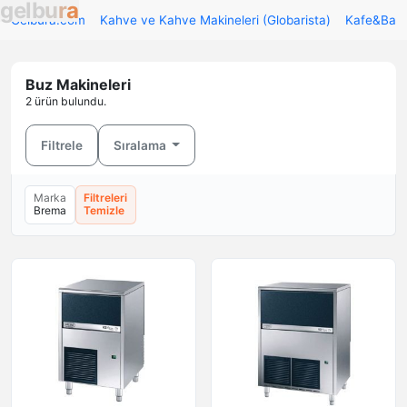
g
e
l
b
u
r
a
Gelbura.com
Kahve ve Kahve Makineleri (Globarista)
Kafe&Bar 
Buz Makineleri
2 ürün bulundu.
Filtrele
Sıralama
Marka
Filtreleri
Brema
Temizle