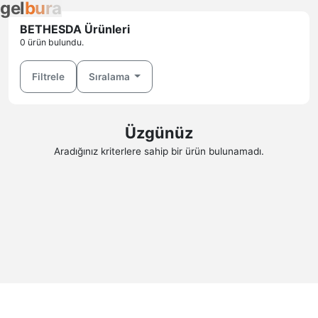
g
e
l
b
u
r
a
BETHESDA Ürünleri
0 ürün bulundu.
Filtrele
Sıralama
Üzgünüz
Aradığınız kriterlere sahip bir ürün bulunamadı.