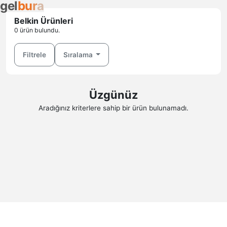
g
e
l
b
u
r
a
Belkin Ürünleri
0 ürün bulundu.
Filtrele
Sıralama
Üzgünüz
Aradığınız kriterlere sahip bir ürün bulunamadı.