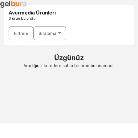
g
e
l
b
u
r
a
Avermedia Ürünleri
0 ürün bulundu.
Filtrele
Sıralama
Üzgünüz
Aradığınız kriterlere sahip bir ürün bulunamadı.