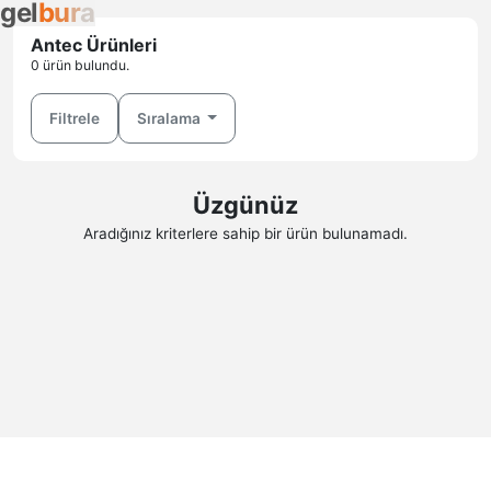
g
e
l
b
u
r
a
Antec Ürünleri
0 ürün bulundu.
Filtrele
Sıralama
Üzgünüz
Aradığınız kriterlere sahip bir ürün bulunamadı.