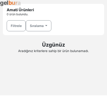
g
e
l
b
u
r
a
Amati Ürünleri
0 ürün bulundu.
Filtrele
Sıralama
Üzgünüz
Aradığınız kriterlere sahip bir ürün bulunamadı.